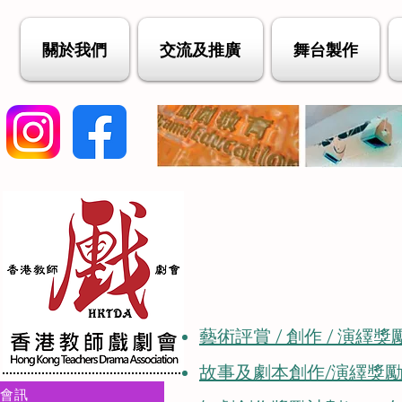
關於我們
交流及推廣
舞台製作
藝術評賞 / 創作 / 演繹獎勵計
故事及劇本創作/演繹獎勵計劃(
會訊