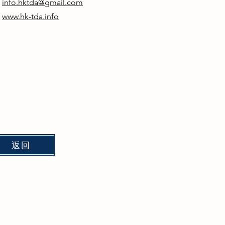
：
info.hktda@gmail.com
：
www.hk-tda.info
返回