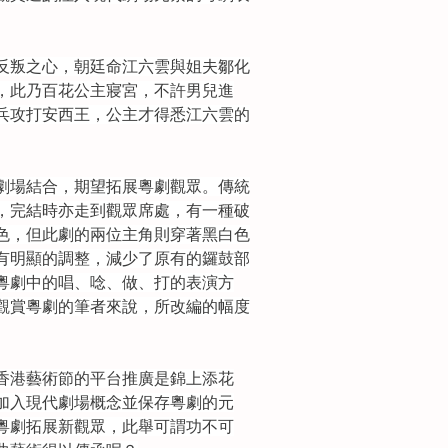
反叛之心，朝廷命江六雲與姐夫鄒化
，此乃百花公主寢宮，不許男兒進
兵攻打安西王，公主才得悉江六雲的
劇場結合，期望拓展粵劇觀眾。傳統
，完結時亦走到觀眾席處，有一種破
色，但此劇的兩位主角則穿著黑白色
有明顯的調整，減少了原有的鑼鼓部
粵劇中的唱、唸、做、打的表演方
觀賞粵劇的筆者來說，所改編的幅度
於香港藝術節的平台推廣是錦上添花
加入現代劇場概念並保存粵劇的元
粵劇拓展新觀眾，此舉可謂功不可