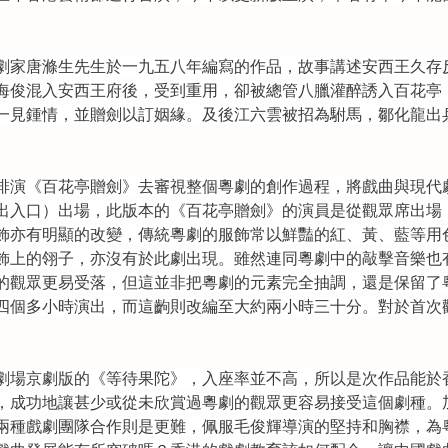
劇家唐滌生先生於一九五八年編寫的作品，故事講述安西王久存
海俊混入安西王府後，受到重用，卻被總管八臘灌醉誘入百花亭
一見鍾情，並贈劍以訂姻緣。及後江六雲被招為駙馬，鄒化龍出
排演《百花亭贈劍》去審視整個粵劇的創作過程，將戲曲與現代
出入口）出場，此版本的《百花亭贈劍》的演員是從觀眾席出場
飾亦有明顯的改變，傳統粵劇的服飾常以鮮豔的紅、黃、藍等用
飾上的翎子，亦沒有於此劇出現。雖然連同粵劇中的敲擊音樂也
的觀眾更易受落，但這並非把粵劇的元素完全抽調，還是保留了
四個多小時演出，而這齣則改編至大約兩小時三十分。對於首次
傳奇劇場京劇版的《等待果陀》，入座率並不高，所以是次作品能
，成功地讓甚少或從未欣賞過粵劇的觀眾更容易接受這個劇種。
兩種戲劇團隊合作則是更難，佩服毛俊輝導演的堅持和胸襟，為