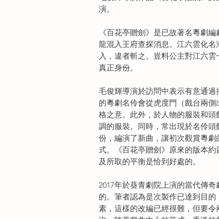
演。
《百花亭贈劍》是已故著名粵劇編
龍混入王府查探消息。江六雲化名
入，違者斬之。豈料公主對江六雲
真正身份。
毛俊輝導演於訪問中表示有意通過
的粵劇名伶會從虎度門（戲台兩側
格之意。此外，於人物的服裝和頭
調的服裝。同時，常出現於名伶頭
份，編演了新曲，讓初次觀賞粵劇
式。《百花亭贈劍》原來的版本約
及所取的平衡是恰到好處的。
2017年於葵青劇院上演的當代
的。筆者認為是次製作已達到目的
素，這樣的改編已經很難，但要令