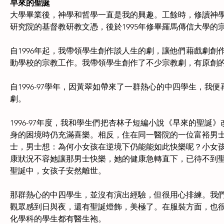
早來的聖誕
大學畢業後，神學和哲學一直是我的興趣。工餘時，修讀神學課
研究院的基督教研教文憑，後於1995年修畢羅馬傳信大學
自1996年起，我帶領學生創作談人生的劇，讓他們藉戲劇
動學校的宗教工作。我帶領學生創作了不少宗教劇，有原創
自1996-97學年，因黃翠如帶來了一群熱心的中四學生，
劇。
1996-97年度，我和學生們把杏林子短編小說《早來的聖
身的困境時仍充滿喜樂。相反，住在同一醫院的一位富裕男
士，男士想：為何小女孩在逆境下仍能能如此快樂呢？小女
康狀況不容她讓那男士快樂，她的健康急轉直下，已待不到
聖誕中，女孩子安然離世。
那群熱心的中四學生，並沒有演出經驗，但很用心排練。我
觀眾感到日與夜，還有聖誕燈飾，美極了。在服裝方面，也
化學科的學生都有醫生袍。