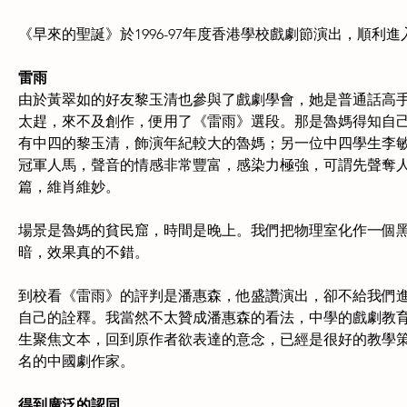
《早來的聖誕》於1996-97年度香港學校戲劇節演出，順
雷雨
由於黃翠如的好友黎玉清也參與了戲劇學會，她是普通話高
太趕，來不及創作，便用了《雷雨》選段。那是魯媽得知自
有中四的黎玉清，飾演年紀較大的魯媽；另一位中四學生李
冠軍人馬，聲音的情感非常豐富，感染力極強，可謂先聲奪
篇，維肖維妙。
場景是魯媽的貧民窟，時間是晚上。我們把物理室化作一個
暗，效果真的不錯。
到校看《雷雨》的評判是潘惠森，他盛讚演出，卻不給我們
自己的詮釋。我當然不太贊成潘惠森的看法，中學的戲劇教
生聚焦文本，回到原作者欲表達的意念，已經是很好的教學
名的中國劇作家。
得到廣泛的認同