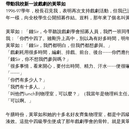
帶動我校新一波戲劇的黃翠如
1996-97學年，校長召見我，表明再次支持戲劇活動，但
年一樣，向全校學生公開招募作結。豈料，那年來了個名叫
黃翠如：「錢Sir，今早聽說戲劇學會招募人員，我們一班同
我：「你們中四了。雖剛升上高中，別以為有好多時間，明
黃翠如：「錢Sir，我們都明白，但我們都想參與。」
「戲劇耗用很多時間，編劇、排戲、前台、後台⋯⋯你們應
「錢Sir，你不想我們參與嗎？」
「很多事情，看來開心，要付出時間、精力、汗水⋯⋯便很
「⋯⋯」
「你們有多少人？」
「我們有十多人。」
「叫他們lunch到物理室，可以麼？」（我當年是物理科主任
「可以啊。」
午膳時份，黃翠如和她的十多名好友齊集物理室，都是中四
湊效。這批中四級學生便成了那年戲劇學會的骨幹。就是黃