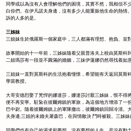
同學或以為沒有人會理解他們的困境，其實不然，我相信不少
白你們。在伊凡諾夫身邊，沒有多少人能重振他生命的熱情。同
訴的人多的是。
三姊妹
三姐妺生於俄羅斯一個家庭中，三人都滿有理想、抱負、並
故事開始的十一年前，三姊妹隨着父親普洛夫上校由莫斯科到
二姐瑪莎有一段並不圓滿的婚姻，三妹伊蓮娜仍然尋找着如
三姐妺一直對莫斯科的生活抱着憧憬，希望能有天返回莫斯科
學當教授。
大哥安德烈娶了兇悍的娜達莎，娜達莎討厭三姊妹，恨不得將
便不再安寧。駐紥在彼爾姆鎮的軍旅，為這個地方增添了一
巴中尉。隨着彼爾姆鎮上的軍隊撤出，彼爾姆鎮回歸冷清。大
夫身邊;三姐的未婚夫屠森巴，在與情敵決 鬥時被殺。三姊
同學們也有自己的渴求和夢想。沒有夢想的人生，是沒有動力