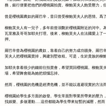
務，銀行便要把他們的櫻桃園拍賣。柳鮑芙夫人飽受壓力，但
曾是櫻桃園農奴的羅巴辛，昔日曾受柳鮑芙夫人的恩情。爲了
柳鮑芙夫人有一兒子，多年前曾溺斃於櫻桃園附近的河中。為
瓦里雅及哥哥加耶夫打理。後來，柳鮑芙夫人在法國愛上了一
押。
羅巴辛曾為櫻桃園的農奴，靠着自己的努力成功贖身。羅巴辛
芙夫人把櫻桃園賣掉，興建別墅收租。可是，生於貴族的柳鮑
加耶夫拿着很少的錢前往拍賣會，希望買回櫻桃園。柳鮑芙
場，希望舞會能為她把煩惱忘掉。
然而，櫻桃園的危機是經濟危機，並不能以逃避現實的方法
櫻桃園給學生多方面的啟發。學生常面對學業所帶來的壓力，
找娛樂、多做運動......這些都能為學生帶來短暫的減壓，