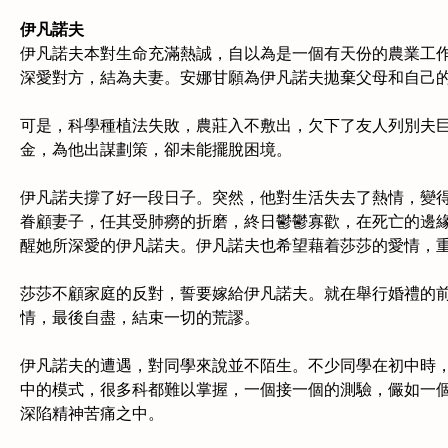
伊凡諾夫
伊凡諾夫本對生命充滿熱誠，自以為是一個有天份的農業工作
深愛對方，結為夫妻。安娜甘願為伊凡諾夫拋棄父母和自己
可是，科學種植法失敗，農莊入不敷出，欠下了友人列別夫
金，為他出謀劃策，卻未能擺脫困境。
伊凡諾夫撐了好一段日子。突然，他對生活失去了熱情，變得
眷顧妻子，任其受肺癆的折磨，終日鬱鬱寡歡，在死亡的邊緣
醒她所深愛的伊凡諾夫。伊凡諾夫也希望藉着莎莎的愛情，
莎莎不顧家庭的反對，誓要嫁給伊凡諾夫。就在舉行婚禮的
情，最後自盡，結束一切的荒謬。
伊凡諾夫的遭遇，對同學來說並不陌生。不少同學在初中時，
中的模式，很多科都難以掌握，一個接一個的測驗，儼如一個
深陷精神苦痛之中。