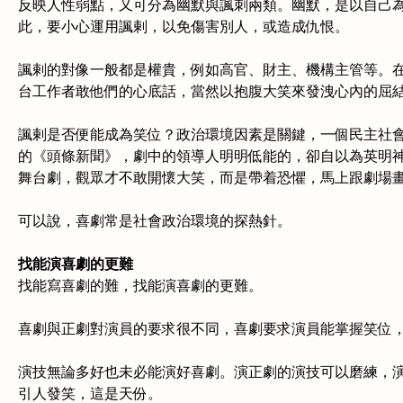
反映人性弱點，又可分為幽默與諷刺兩類。幽默，是以自己
此，要小心運用諷剌，以免傷害別人，或造成仇恨。
諷剌的對像一般都是權貴，例如高官、財主、機構主管等。
台工作者敢他們的心底話，當然以抱腹大笑來發洩心內的屈
諷剌是否便能成為笑位？政治環境因素是關鍵，一個民主社
的《頭條新聞》，劇中的領導人明明低能的，卻自以為英明
舞台劇，觀眾才不敢開懷大笑，而是帶着恐懼，馬上跟劇場
可以說，喜劇常是社會政治環境的探熱針。
找能演喜劇的更難
找能寫喜劇的難，找能演喜劇的更難。
喜劇與正劇對演員的要求很不同，喜劇要求演員能掌握笑位
演技無論多好也未必能演好喜劇。演正劇的演技可以磨練，
引人發笑，這是天份。