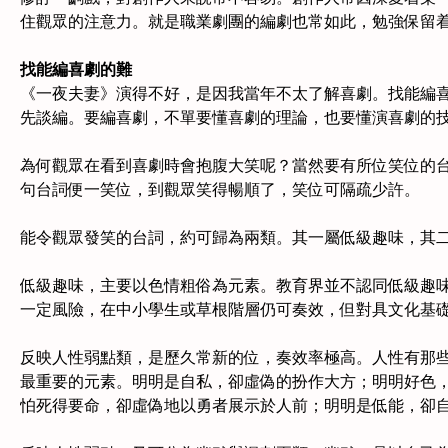
住觀眾的注意力。就是職業劇團的編劇也常如此，勉強保留
找能編喜劇的難
《一夜夫妻》演得不好，是因我當年不太了解喜劇。找能編
先談編。要編喜劇，不單要懂喜劇的理論，也要懂演喜劇的
為何觀眾在看到喜劇時會抱腹大笑呢？當然要有所位笑位的台詞 (
句台詞便一笑位，到觀眾笑得暢順了，笑位可隔疏少許。
能令觀眾發笑的台詞，約可歸為兩類。其一屬低級趣味，其
低級趣味，主要以色情粗俗為元素。教育界並不認同低級趣
一定風險，在中小學生或草根階層仍可奏效，但對具文化基
反映人性弱點類，是歷久常新的位，奏效率極高。人性有那
最重要的元素。明明是自私，卻虛偽的扮作大方；明明好色
怕死得要命，卻虛偽地以勇者展示於人前；明明是低能，卻