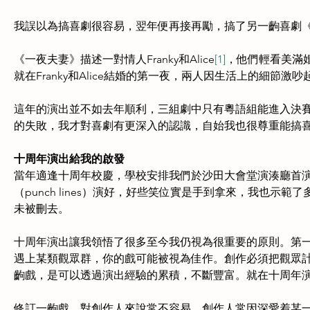
我誤以為搞喜劇很容易，翌年便再接再勵，搞了另一齣喜劇
《一夜夫妻》描述一對情人Franky和Alice
[1]
，他們輕看美滿
就在Franky和Alice結婚的第一夜，兩人因生活上的細節激吵
這年的演出並不如去年順利，三組劇中只有粵語組能進入決
的失敗，我才對喜劇有更深入的認識，自始我也很尊重能搞
十周年演出給我的啟發
當年適逢十周年校慶，學校安排我們於沙田大會堂演湊廳首
（punch lines）演好，好些笑位實是手到拿來，我也
未被刪去。
十周年演出讓我領悟了很多至今我仍視為很重要的原則。第
遇上某類觀眾群，你的戲可能被視為佳作。創作必須把觀眾
齣戲，是可以透過演出經驗的累積，不斷豐富。就在十周年
修訂一齣戲，對創作人來說常不容易。創作人常因深愛着某