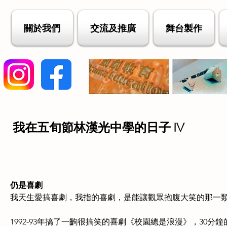
關於我們
交流及推廣
舞台製作
我在五旬節林漢光中學的日子 IV
仍是喜劇
我天生愛搞喜劇，我指的喜劇，是能讓觀眾抱腹大笑的那一
1992-93年搞了一齣很搞笑的喜劇《校園總是浪漫》，30