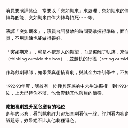
演員要演譯笑位，常要以「突如期來」來處理，突如期來的
轉為低能、突如期來由偉大轉為怕死⋯⋯等。
演譯「突如期來」，演員台詞發放的時間要掌握得準確，面
員，不用訓練也能做得很好。
「突如期來」，就是不按眾人的期望，而是偏離了軌跡，來
（thinking outside the box），並越軌的行徑（acting outsid
作為戲劇導師，如果我真想搞喜劇，與其全力培訓學生，不
1992-93年度，我校有一位極具喜感的中六生馮振權，到19
位，上天已待你不薄。他會帶動其他演員的節奏。
應把喜劇提升至它應有的地位
多年的比賽，看到戲劇評判都把喜劇看低一線。評判看內容
議題等，效果絕不比其他劇種遜色。