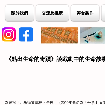
關於我們
交流及推廣
舞台製作
《點出生命的奇蹟》談戲劇中的生命故
為慶祝「北角循道學校下午校」（2010年命名為「丹拿山