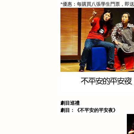
*優惠：每購買八張學生門票，即
劇目巡禮
劇目：《不平安的平安夜》