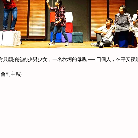
對只顧拍拖的少男少女，一名坎坷的母親 ── 四個人，在平安
會副主席)