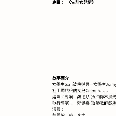
劇目：  《告別女兒情》
故事簡介
女學生Sam被傳與另一女學生Je
社工周姑娘的女兒Carmen……
編劇／導演：錢德順 (五旬節林漢光
執行導演：    鄭佩嘉 (香港教師戲
演員：
曾麗婉　飾　李太　　　