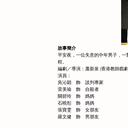
故事簡介
平安夜，一位失意的中年男子，一
程。
編劇／導演：蕭新泉 (香港教師戲劇
演員：
吳沁穎　飾　談判專家　　　
雷美瑜　飾　自殺者　　　
關碧玲　飾　媽媽　　　
石曉彤　飾　媽媽　　　
張寶雯　飾　女朋友　　　
羅文健　飾　男朋友