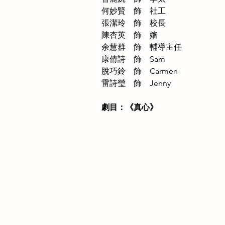
何妙賢　飾　社工　　　
張潔玲　飾　校長　　　
陳杏英　飾　嬸　　　
余慧群　飾　輔導主任　　　
康倩詩　飾　Sam　　　
脫巧鈴　飾　Carmen　　　
雷詩瑩　飾　Jenny 
劇目：《真心》