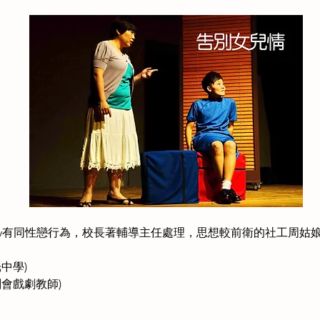
nny有同性戀行為，校長著輔導主任處理，思想較前衛的社工周姑
中學)
劇會戲劇教師)