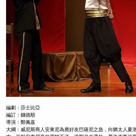
編劇：莎士比亞　　
編訂：錢德順　　
導演：鄭佩嘉
大綱：威尼斯商人安東尼為應好友巴薩尼之急，向猶太人夏