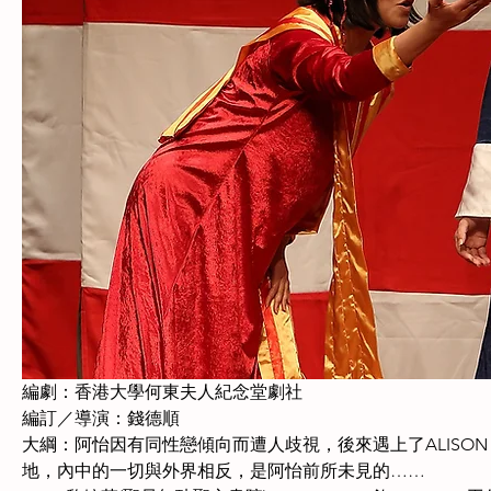
編劇：香港大學何東夫人紀念堂劇社　
編訂／導演：錢德順
大綱：阿怡因有同性戀傾向而遭人歧視，後來遇上了ALISO
地，內中的一切與外界相反，是阿怡前所未見的……