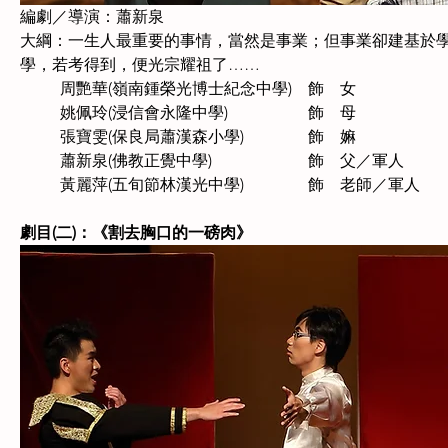
編劇／導演：蕭新泉
大綱：一生人最重要的事情，當然是事業；但事業卻建基於
學，若考得到，便光宗耀祖了……
周艷華(嶺南鍾榮光博士紀念中學)　飾　女
姚佩玲(浸信會永隆中學)　　　　　飾　母
張寶雯(保良局蕭漢森小學)　　　　飾　嫲
蕭新泉(佛教正覺中學)　　　　　　飾　父／軍人
黃麗萍(五旬節林漢光中學)　　　　飾　老師／軍人
劇目(二)：《割去胸口的一磅肉》