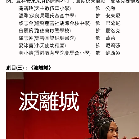
肉。豈料安東尼真的周轉不了，逾期仍未還款，夏洛克要他
關碧玲(天主教伍華小學)　　　　　飾　公爵
溫剛(保良局羅氏基金中學)　　　　飾　安東尼
黎志金(鐘聲慈善社胡陳金枝中學)　飾　巴薩尼
曾麗琬(路德會啟聾學校)　　　　　飾　夏洛克
潘志沖(樂善堂梁銶琚書院)　　　　飾　葛萊
麥泳茵(小天使幼稚園)　　　　　　飾　尼莉莎
黃小清(香港教育學院賽馬會小學)　飾　鮑西婭
劇目(三)：《波離城》　