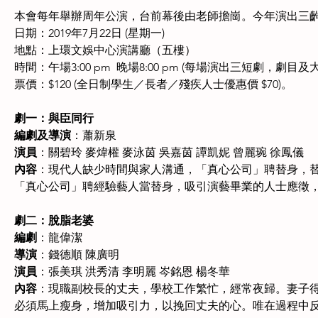
本會每年舉辦周年公演，台前幕後由老師擔崗。今年演出三
日期：2019年7月22日 (星期一)
地點：上環文娛中心演講廳（五樓）
時間：午場3:00 pm  晚場8:00 pm (每場演出三短劇，劇目及
票價：$120 (全日制學生／長者／殘疾人士優惠價 $70)。
劇一：與臣同行
編劇及導演
：蕭新泉
演員
：關碧玲 麥煒權 麥泳茵 吳嘉茵 譚凱妮 曾麗琬 徐鳳儀
內容
：現代人缺少時間與家人溝通，「真心公司」聘替身，替客人
「真心公司」聘經驗藝人當替身，吸引演藝畢業的人士應徵
劇二：脫脂老婆
編劇
：龍偉潔
導演
：錢德順 陳廣明
演員
：張美琪 洪秀清 李明麗 岑銘恩 楊冬華
內容
：現職副校長的丈夫，學校工作繁忙，經常夜歸。妻子
必須馬上瘦身，增加吸引力，以挽回丈夫的心。唯在過程中