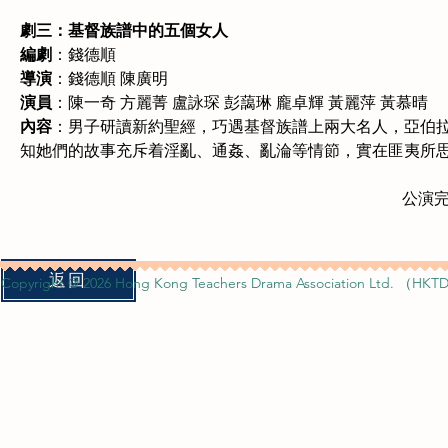
劇三：基督族譜中的五個女人
編劇
：錢德順
導演
：錢德順 陳廣明
演員
：陳一奇 方麗菁 盧詠琛 彭藹琳 龐卓輝 黃麗萍 黃慕晴
內容
：男子研讀新約聖經，巧遇基督族譜上兩大名人，亞伯
知她們的故事充斥着淫亂、通姦、亂淪等情節，實在匪夷所
公演
返回
Copyright @ 2026 Hong Kong Teachers Drama Association Ltd. （HKTD