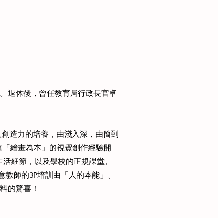
。退休後，曾任教育局行政長官卓
人創造力的培養，由淺入深，由簡到
這種「繪畫為本」的視覺創作經驗開
、生活細節，以及學校的正規課堂。
創意教師的3P培訓由「人的本能」、
料的驚喜！