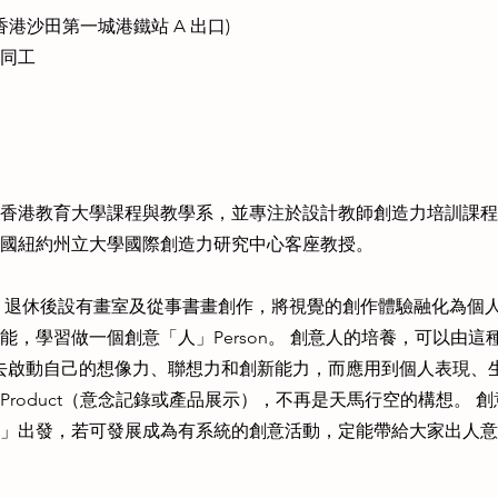
(香港沙田第一城港鐵站 A 出口)
同工
香港教育大學課程與教學系，並專注於設計教師創造力培訓課程
國紐約州立大學國際創造力研究中心客座教授。
，退休後設有畫室及從事書畫創作，將視覺的創作體驗融化為個
能，學習做一個創意「人」Person。 創意人的培養，可以由
ess去啟動自己的想像力、聯想力和創新能力，而應用到個人表現
roduct（意念記錄或產品展示），不再是天馬行空的構想。 
」出發，若可發展成為有系統的創意活動，定能帶給大家出人意