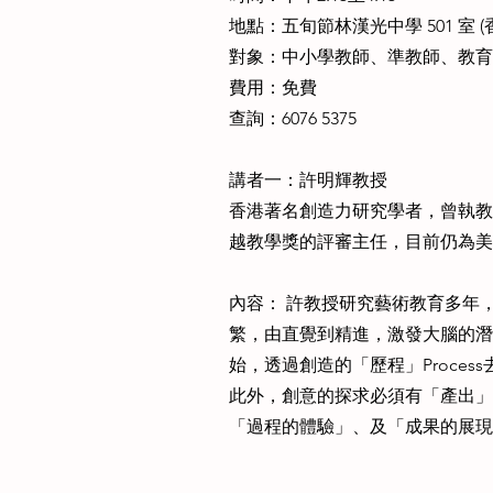
地點：五旬節林漢光中學 501 室 
對象：中小學教師、準教師、教育
費用：免費
查詢：6076 5375
講者一：許明輝教授
香港著名創造力研究學者，曾執教
越教學獎的評審主任，目前仍為美
內容： 許教授研究藝術教育多年
繁，由直覺到精進，激發大腦的潛
始，透過創造的「歷程」Proc
此外，創意的探求必須有「產出」P
「過程的體驗」、及「成果的展現