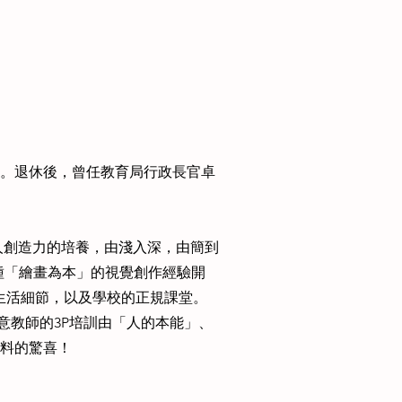
。退休後，曾任教育局行政長官卓
人創造力的培養，由淺入深，由簡到
這種「繪畫為本」的視覺創作經驗開
、生活細節，以及學校的正規課堂。
創意教師的3P培訓由「人的本能」、
料的驚喜！