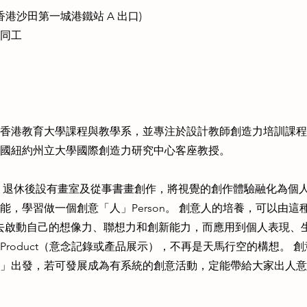
(香港沙田第一城港鐵站 A 出口)
同工
香港教育大學課程與教學系，並專注於設計教師創造力培訓課程
國紐約州立大學國際創造力研究中心客座教授。
，退休後設有畫室及從事書畫創作，將視覺的創作體驗融化為個
能，學習做一個創意「人」Person。 創意人的培養，可以由
ess去啟動自己的想像力、聯想力和創新能力，而應用到個人表現
roduct（意念記錄或產品展示），不再是天馬行空的構想。 
」出發，若可發展成為有系統的創意活動，定能帶給大家出人意