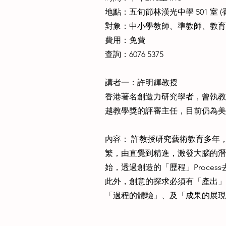
地點：五旬節林漢光中學 501 室 
對象：中小學教師、準教師、教育
費用：免費
查詢：6076 5375
講者一：許明輝教授
香港著名創造力研究學者，曾執教
越教學獎的評審主任，目前仍為美
內容： 許教授研究藝術教育多年
繁，由直覺到精進，激發大腦的潛
始，透過創造的「歷程」Proc
此外，創意的探求必須有「產出」P
「過程的體驗」、及「成果的展現