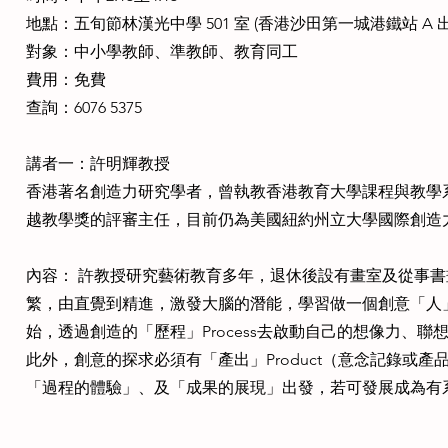
地點：五旬節林漢光中學 501 室 (香港沙田第一城港鐵站 A 出
對象：中小學教師、準教師、教育同工
費用：免費
查詢：6076 5375
講者一：許明輝教授
香港著名創造力研究學者，曾執教香港教育大學課程與教學
越教學獎的評審主任，目前仍為美國紐約州立大學國際創造
內容： 許教授研究藝術教育多年，退休後設有畫室及從事
繁，由直覺到精進，激發大腦的潛能，學習做一個創意「人」P
始，透過創造的「歷程」Process去啟動自己的想像力、
此外，創意的探求必須有「產出」Product（意念記錄或
「過程的體驗」、及「成果的展現」出發，若可發展成為有