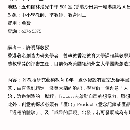
地點：五旬節林漢光中學 501 室 (香港沙田第一城港鐵站 A 出
對象：中小學教師、準教師、教育同工
費用：免費
查詢：6076 5375
講者一：許明輝教授
香港著名創造力研究學者，曾執教香港教育大學課程與教學
越教學獎的評審主任，目前仍為美國紐約州立大學國際創造
內容： 許教授研究藝術教育多年，退休後設有畫室及從事
繁，由直覺到精進，激發大腦的潛能，學習做一個創意「人」P
始，透過創造的「歷程」Process去啟動自己的想像力、
此外，創意的探求必須有「產出」Product（意念記錄或
「過程的體驗」、及「成果的展現」出發，若可發展成為有