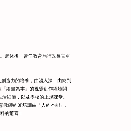
。退休後，曾任教育局行政長官卓
人創造力的培養，由淺入深，由簡到
這種「繪畫為本」的視覺創作經驗開
、生活細節，以及學校的正規課堂。
創意教師的3P培訓由「人的本能」、
料的驚喜！