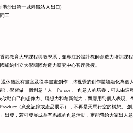
(香港沙田第一城港鐵站 A 出口)
同工
香港教育大學課程與教學系，並專注於設計教師創造力培訓課程
國紐約州立大學國際創造力研究中心客座教授。
，退休後設有畫室及從事書畫創作，將視覺的創作體驗融化為個
能，學習做一個創意「人」Person。 創意人的培養，可以由
ess去啟動自己的想像力、聯想力和創新能力，而應用到個人表現
roduct（意念記錄或產品展示），不再是天馬行空的構想。 
」出發，若可發展成為有系統的創意活動，定能帶給大家出人意