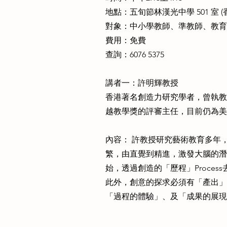
地點：五旬節林漢光中學 501 室 
對象：中小學教師、準教師、教育
費用：免費
查詢：6076 5375
講者一：許明輝教授
香港著名創造力研究學者，曾執教
越教學獎的評審主任，目前仍為美
內容： 許教授研究藝術教育多年
繁，由直覺到精進，激發大腦的潛
始，透過創造的「歷程」Proc
此外，創意的探求必須有「產出」P
「過程的體驗」、及「成果的展現