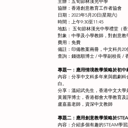
主辦：五旬節林漢光中學
協辦：香港創意教育工作者協會
日期：2023年5月20日(星期六)
時間：上午9:30至11:45
地點： 五旬節林漢光中學禮堂（
對象：中學及小學教師，對創意教
費用：免費
備註：印備教案兩冊，中文科共20
查詢：錢德順博士 / 中學副校長 / 香
專題一：應用情境教學策略於初中
內容：分享中文科多年來與戲劇科
白。
分享：溫紹武先生，香港中文大學
黃麗萍博士，香港都會大學教育及
盧嘉嘉老師，資深中文教師
專題二：應用創意教學策略於STE
內容：介紹多個有趣的STEAM