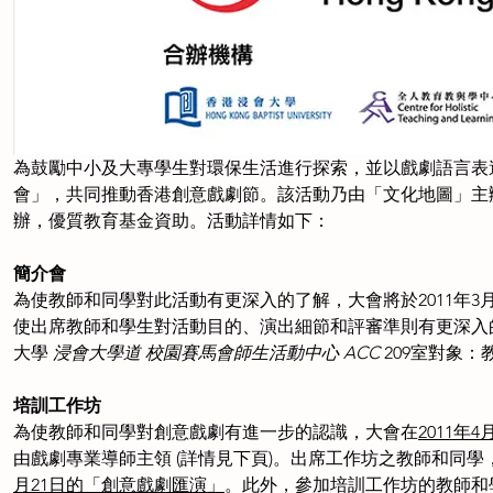
為鼓勵中小及大專學生對環保生活進行探索，並以戲劇語言表
會」，共同推動香港創意戲劇節。該活動乃由「文化地圖」主
辦，優質教育基金資助。活動詳情如下：　　
簡介會
為使教師和同學對此活動有更深入的了解，大會將於2011年
使出席教師和學生對活動目的、演出細節和評審準則有更深入的了解。日
大學 
浸會大學道
校園賽馬會師生活動中心 ACC 
209室對象
培訓工作坊
為使教師和同學對創意戲劇有進一步的認識，大會在
2011年4
由戲劇專業導師主領 (詳情見下頁)。出席工作坊之教師和同
月21日的「創意戲劇匯演」
。此外，參加培訓工作坊的教師和