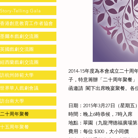
Story-Telling Gala
香港創意教育工作者協會
墨爾本戲劇交流團
英國戲劇交流團
紐西蘭戲劇交流團
2014-15年度為本會成立二
訪杭州師範大學
子，特意籌辦「二十周年聚餐」
世界華人戲劇會議
函邀請 閣下出席晚宴聚餐。各
訪台南大學
日期：2015年3月27日（星期五
二十周年聚餐
時間：晚上6時恭候，7時入席
地點：翠園（九龍灣德福廣場第
十五周年聚餐
費用：每位 $300，大小同價