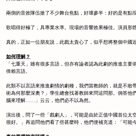
兩側的音效隊伍搶了不少舞台焦點，好壞參半：好的是有點
歌唱得好極了，具專業水準。現場的音響效果極佳。演員形
真的，正如一位朋友說，此戲太貪心了，似乎想將整個中國
如何理解？
「七重天」雖有很多言語，但亦有論者認為此劇的推進主要
倚賴言語。
此類不以言語來推進劇情的劇種，我們當教師的，就是不敢
術為何那麼深奧？」學生總會找著教師來問這問那。倘答他
腦來理解……」云云，他們必不以為然。
演出後，問了一些「戲劇人」，可能是由於正值中國首位太
很好。」再追問他們看了些甚麼時，他們便補充道：「可能