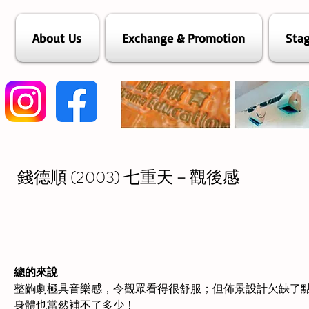
About Us
Exchange & Promotion
Stag
錢德順 (2003) 七重天－觀後感
總的來說
整齣劇極具音樂感，令觀眾看得很舒服；但佈景設計欠缺了點
身體也當然補不了多少！