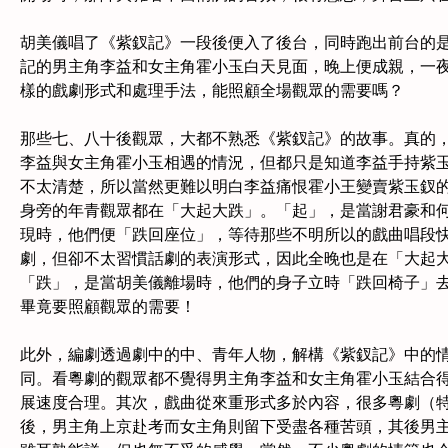
胡美儀唱了《紫釵記》一段後便入了後台，同時跑出前台的
記的男主角李益和女主角霍小玉白天見面，晚上便成親，一
樣的戲劇形式和處理手法，能照顧全場觀眾的需要嗎？
那些七、八十後觀眾，大都不熟悉《紫釵記》的故事。真的
李益與女主角霍小玉相遇的情況，但都只是知道李益手持紫
不太清楚，所以當然更難以明白李益痛恨霍小王變賣紫玉釵
身旁的年青觀眾都在「大起大跌」。「起」，是當謝君豪和
現時，他們便「跌回座位」，等待那些不明所以的戲曲唱段
劇，但卻不太習慣話劇的表演形式，因此全晚也是在「大起
「跌」，是當胡美儀離場時，他們的身子立時「跌回椅子」
畢竟要照顧觀眾的需要！
此外，編劇透過劇中的中、青年人物，解構《紫釵記》中的
同。看粵劇的觀眾都不覺得男主角李益和女主角霍小玉結合
展速度合理。其次，戲曲從來重形式多於內容，很多粵劇（
後，男主角上京赴考而女主角則留下受盡各種苦頭，其後男