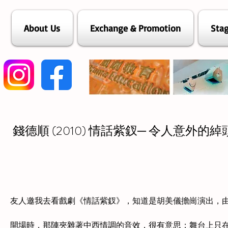
About Us
Exchange & Promotion
Stag
錢德順 (2010) 情話紫釵─ 令人意外的綽
友人邀我去看戲劇《情話紫釵》，知道是胡美儀擔崗演出，
開場時，那陣夾雜著中西情調的音效，很有意思；舞台上只