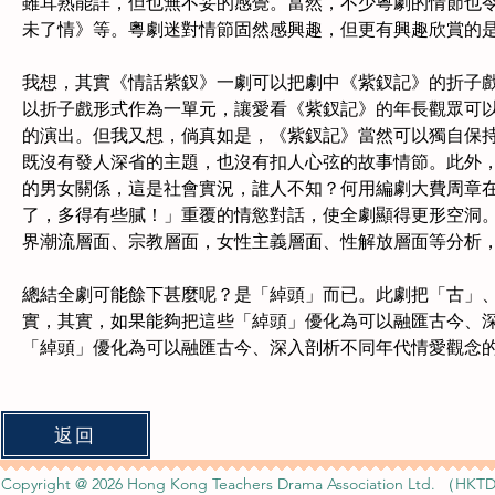
雖耳熟能詳，但也無不妥的感覺。當然，不少粵劇的情節也
未了情》等。粵劇迷對情節固然感興趣，但更有興趣欣賞的
我想，其實《情話紫釵》一劇可以把劇中《紫釵記》的折子
以折子戲形式作為一單元，讓愛看《紫釵記》的年長觀眾可
的演出。但我又想，倘真如是，《紫釵記》當然可以獨自保
既沒有發人深省的主題，也沒有扣人心弦的故事情節。此外
的男女關係，這是社會實況，誰人不知？何用編劇大費周章
了，多得有些膩！」重覆的情慾對話，使全劇顯得更形空洞
界潮流層面、宗教層面，女性主義層面、性解放層面等分析
總結全劇可能餘下甚麼呢？是「綽頭」而已。此劇把「古」
實，其實，如果能夠把這些「綽頭」優化為可以融匯古今、
「綽頭」優化為可以融匯古今、深入剖析不同年代情愛觀念
返回
Copyright @ 2026 Hong Kong Teachers Drama Association Ltd. （HKTD