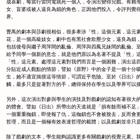
成喜劇，每當行雷閃電就死一個人，令演出變得兒戲。有賴
女、盲婆或被人逼良為娼的角色，正因他們投入，令評判覺
界。
曹禺的劇本與莎劇很相似，很多牽涉「性」這個元素，這元
花，是一個高級妓女，劇中也有黑社會欺壓少女，逼良為娼
包括後母與繼子周萍間的亂倫、周萍與四鳳兄妹間的亂倫。
給予同學一個新的意念，就是他們原以為名著不提及「性」
「性」這元素。處理這元素對我們而言是一個困難，演出這
分貼近成人觀點的情節，譬如《原野》中的金子是一個十分
生，她不適宜揣摸這等情節，可謂近乎危險。至於《日出》
觸，最多只是捉著對方的手，總得保持在學生以及學界可以
另外，這次演出對參與學生的演技及對戲劇的認知有著很大
的體會。譬如《日出》所帶出的天道就是「損有餘而補不足
一個重重枷鎖，即使報了仇，這枷鎖也不會被脫去，反而會
哲理，而且是一個極有效表達哲理的載體；以及戲劇並非只
除了戲劇的文本，學生能夠認識更多有關戲劇的視覺元素。