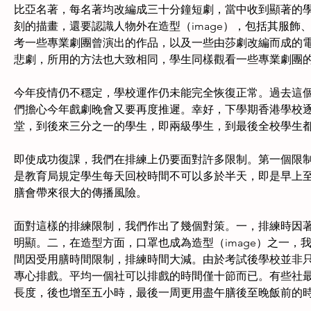
比亞名著，每名著均改編成三十分鐘短劇，當中收到顯著的
刻的描畫，還要認識人物外在造型（image），包括其服
考一些專業劇團曾演出的作品，以及一些由莎劇改編而成的
悲劇，所用的方法也大致相同，學生同樣觀看一些專業劇團
今年疫情仍不穩定，學校運作仍未能完全恢復正常。過去這
們擔心今年戲劇晚會又要再度推遲。幸好，下學期香港學校
堂，到後來三分之一的學生，即兩級學生，到最後全校學生
即使成功復課，我們在排練上仍要面對許多限制。第一個限
是教育局規定學生每天回校時間不可以多於半天，即是早上
膳會帶來很大的傳播風險。
面對這樣的排練限制，我們作出了幾個對策。一，排練時因
明顯。二，在造型方面，口罩也成為造型（image）之一
間因受用膳時間限制，排練時間大減。由於考試後學校並非
專心排戲。平均一個社可以排戲的時間僅十節而已。有些社
長度，後也增至五小時，最後一周更用盡午膳後至晚飯前的