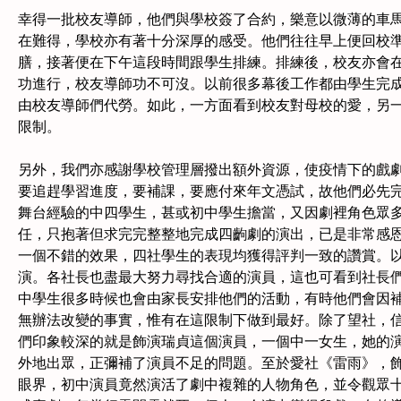
幸得一批校友導師，他們與學校簽了合約，樂意以微薄的車
在難得，學校亦有著十分深厚的感受。他們往往早上便回校
膳，接著便在下午這段時間跟學生排練。排練後，校友亦會
功進行，校友導師功不可沒。以前很多幕後工作都由學生完
由校友導師們代勞。如此，一方面看到校友對母校的愛，另
限制。
另外，我們亦感謝學校管理層撥出額外資源，使疫情下的戲
要追趕學習進度，要補課，要應付來年文憑試，故他們必先
舞台經驗的中四學生，甚或初中學生擔當，又因劇裡角色眾
任，只抱著但求完完整整地完成四齣劇的演出，已是非常感
一個不錯的效果，四社學生的表現均獲得評判一致的讚賞。
演。各社長也盡最大努力尋找合適的演員，這也可看到社長
中學生很多時候也會由家長安排他們的活動，有時他們會因
無辦法改變的事實，惟有在這限制下做到最好。除了望社，
們印象較深的就是飾演瑞貞這個演員，一個中一女生，她的
外地出眾，正彌補了演員不足的問題。至於愛社《雷雨》，
眼界，初中演員竟然演活了劇中複雜的人物角色，並令觀眾