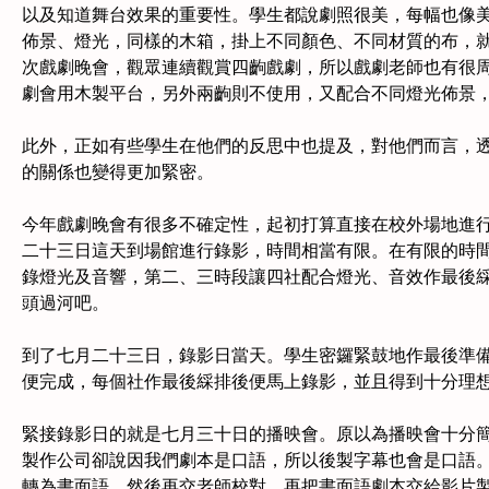
以及知道舞台效果的重要性。學生都說劇照很美，每幅也像
佈景、燈光，同樣的木箱，掛上不同顏色、不同材質的布，
次戲劇晚會，觀眾連續觀賞四齣戲劇，所以戲劇老師也有很
劇會用木製平台，另外兩齣則不使用，又配合不同燈光佈景
此外，正如有些學生在他們的反思中也提及，對他們而言，
的關係也變得更加緊密。
今年戲劇晚會有很多不確定性，起初打算直接在校外場地進
二十三日這天到場館進行錄影，時間相當有限。在有限的時
錄燈光及音響，第二、三時段讓四社配合燈光、音效作最後
頭過河吧。
到了七月二十三日，錄影日當天。學生密鑼緊鼓地作最後準
便完成，每個社作最後綵排後便馬上錄影，並且得到十分理
緊接錄影日的就是七月三十日的播映會。原以為播映會十分
製作公司卻說因我們劇本是口語，所以後製字幕也會是口語
轉為書面語，然後再交老師校對，再把書面語劇本交給影片