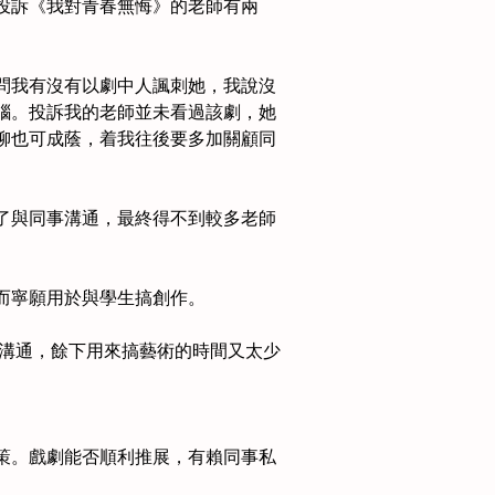
投訴《我對青春無悔》的老師有兩
問我有沒有以劇中人諷刺她，我說沒
腦。投訴我的老師並未看過該劇，她
柳也可成蔭，着我往後要多加關顧同
了與同事溝通，最終得不到較多老師
而寧願用於與學生搞創作。
生溝通，餘下用來搞藝術的時間又太少
策。戲劇能否順利推展，有賴同事私