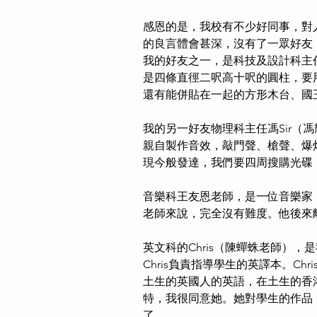
感恩的是，我校有不少好同事，對
的良言體會甚深，沒有了一眾好友
我的好友之一，是科技及設計科主
是四條直徑二呎高十呎的圓柱，要
還有能併貼在一起的方形木台、國
我的另一好友物理科主任馮Sir
親自製作音效，敲門聲、槍聲、爆
現今般發達，我們要四周搜購光碟
音樂科王友恩老師，是一位音樂家
老師來說，完全沒有難度。他後來
英文科的Chris（陳蟬蛛老師）
Chris負責指導學生的英譯本。
土生的英國人的英語，在土生的香
特，我很同意她。她對學生的作品，
了。