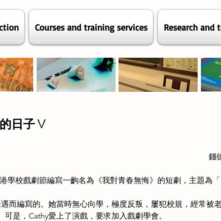
ction
Courses and training services
Research and t
的日子 V
錢
，為香港學校戲劇節編寫一齣名為《我對青春無悔》的短劇，主題為
的際遇而編寫的。她當時無心向學，極度反叛，屢犯校規，經常被老師
可是，Cathy愛上了演戲，要求加入戲劇學會。