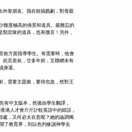
出外靠朋友。我在校搞戲劇，對母親
不少難度極高的佈景和道具。最難忘的
是類宏偉的道具，也有微言！另外，
在音效方面指導學生。有需要時，他會
。此言差矣，廿多年前，互聯網未有
成身退。
劇，需要主題曲，要得也急，然對王
常先有中文版本，然後由學生翻譯，
生的香港人才會斤斤計較英語中的錯誤，
錯處，又何必太在意呢？她的論調獨
離開了教育界，到以色列修讀神學去