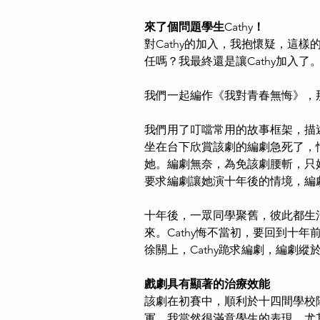
來了個問題學生
Cathy
！
對Cathy的加入，我抱懷疑，這
任嗎？我最終還是讓Cathy加入了
我們一起編作《我對青春無悔》，那是C
我們用了叮噹常用的故事框架，描述
坐在台下欣賞該劇的編劇急死了，忙
她。編劇無奈，為免該劇腰斬，只好答
要求編劇讓她演十年後的情境，編
十年後，一眾同學聚舊，彼此都生活
來。Cathy悔不當初，要回到十
徐關上，Cathy跪求編劇，編劇縱
戲劇具有顯著的治療效能
該劇在初賽中，順利於十四間學校
軍，我當然很滿意學生的表現，尤