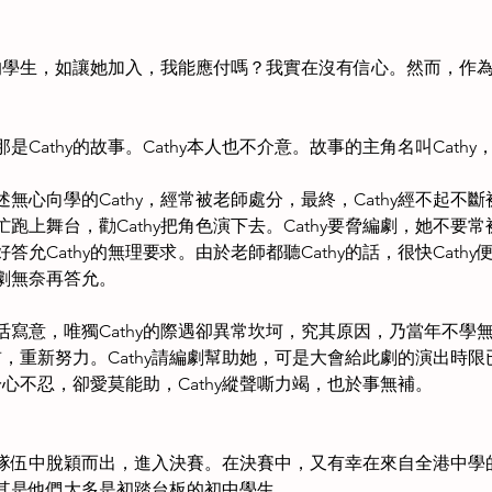
樣的學生，如讓她加入，我能應付嗎？我實在沒有信心。然而，作
。
athy的故事。Cathy本人也不介意。故事的主角名叫Cathy，
無心向學的Cathy，經常被老師處分，最終，Cathy經不起不
跑上舞台，勸Cathy把角色演下去。Cathy要脅編劇，她不要
允Cathy的無理要求。由於老師都聽Cathy的話，很快Cathy
劇無奈再答允。
寫意，唯獨Cathy的際遇卻異常坎坷，究其原因，乃當年不學
年前，重新努力。Cathy請編劇幫助她，可是大會給此劇的演出時
於心不忍，卻愛莫能助，Cathy縱聲嘶力竭，也於事無補。
隊伍中脫穎而出，進入決賽。在決賽中，又有幸在來自全港中學
其是他們大多是初踏台板的初中學生。