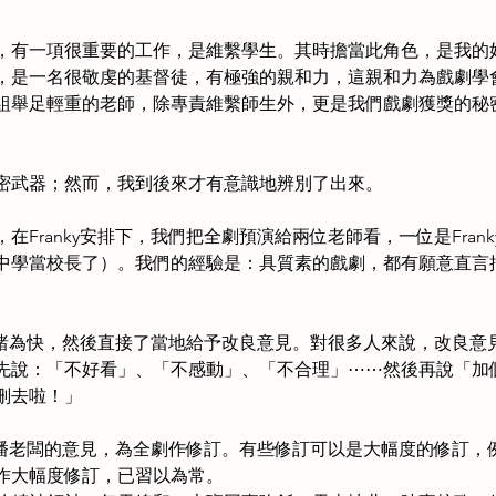
有一項很重要的工作，是維繫學生。其時擔當此角色，是我的好友Fr
是一名很敬虔的基督徒，有極強的親和力，這親和力為戲劇學會維
組舉足輕重的老師，除專責維繫師生外，更是我們戲劇獲獎的秘
密武器；然而，我到後來才有意識地辨別了出來。
Franky安排下，我們把全劇預演給兩位老師看，一位是Fra
學當校長了）。我們的經驗是：具質素的戲劇，都有願意直言批評
先睹為快，然後直接了當地給予改良意見。對很多人來說，改良意見
先說：「不好看」、「不感動」、「不合理」⋯⋯然後再說「加
刪去啦！」
y和潘老闆的意見，為全劇作修訂。有些修訂可以是大幅度的修訂
作大幅度修訂，已習以為常。