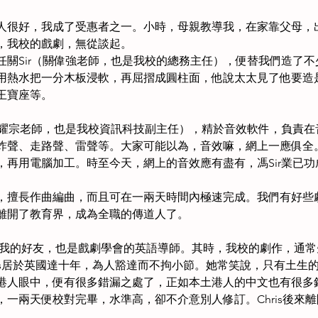
人很好，我成了受惠者之一。小時，母親教導我，在家靠父母，
，我校的戲劇，無從談起。
任關Sir（關偉強老師，也是我校的總務主任），便替我們造了
用熱水把一分木板浸軟，再屈摺成圓柱面，他說太太見了他要造
王寶座等。
（馮耀宗老師，也是我校資訊科技副主任），精於音效軟件，負責
炸聲、走路聲、雷聲等。大家可能以為，音效嘛，網上一應俱全
，再用電腦加工。時至今天，網上的音效應有盡有，馮Sir業已功
，擅長作曲編曲，而且可在一兩天時間內極速完成。我們有好些
離開了教育界，成為全職的傳道人了。
，是我的好友，也是戲劇學會的英語導師。其時，我校的劇作，通
Chris居於英國達十年，為人豁達而不拘小節。她常笑說，只有土
港人眼中，便有很多錯漏之處了，正如本土港人的中文也有很多
一兩天便校對完畢，水準高，卻不介意別人修訂。Chris後來