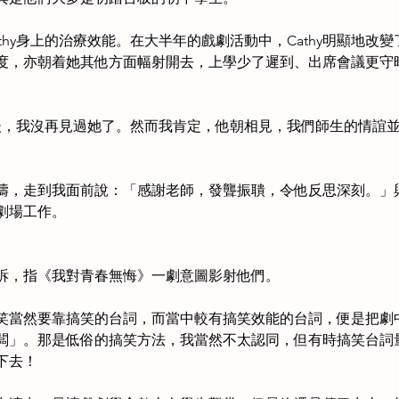
thy身上的治療效能。在大半年的戲劇活動中，Cathy明顯地改
度，亦朝着她其他方面幅射開去，上學少了遲到、出席會議更守
之後，我沒再見過她了。然而我肯定，他朝相見，我們師生的情誼
濤，走到我面前說：「感謝老師，發聾振聵，令他反思深刻。」
劇場工作。
訴，指《我對青春無悔》一劇意圖影射他們。
笑當然要靠搞笑的台詞，而當中較有搞笑效能的台詞，便是把劇
闆」。那是低俗的搞笑方法，我當然不太認同，但有時搞笑台詞
下去！