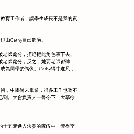
為教育工作者，讓學生成長不是我的責
也由Cathy自己飾演。
斷被老師處分，拒絕把此角色演下去。
常被老師處分，反之，她要老師都聽
便成為同學的偶像。Cathy得寸進尺，
無術，中學尚未畢業，很多工作也做不
限已到。大會負責人一聲令下，大幕徐
的十五隊進入決賽的隊伍中，奪得季