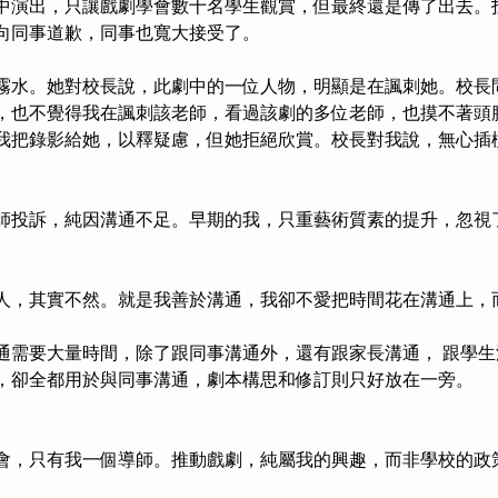
中演出，只讓戲劇學會數十名學生觀賞，但最終還是傳了出去。
向同事道歉，同事也寬大接受了。
霧水。她對校長說，此劇中的一位人物，明顯是在諷刺她。校長
，也不覺得我在諷刺該老師，看過該劇的多位老師，也摸不著頭
我把錄影給她，以釋疑慮，但她拒絕欣賞。校長對我說，無心插
師投訴，純因溝通不足。早期的我，只重藝術質素的提升，忽視
人，其實不然。就是我善於溝通，我卻不愛把時間花在溝通上，
通需要大量時間，除了跟同事溝通外，還有跟家長溝通， 跟學
，卻全都用於與同事溝通，劇本構思和修訂則只好放在一旁。
會，只有我一個導師。推動戲劇，純屬我的興趣，而非學校的政