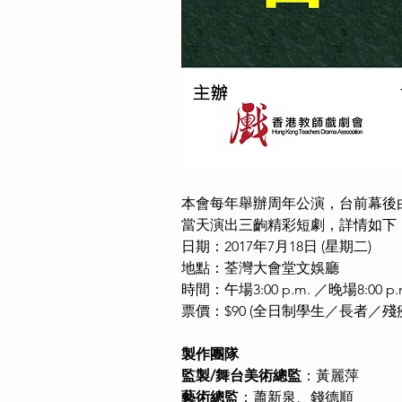
本會每年舉辦周年公演，台前幕後由
當天演出三齣精彩短劇，詳情如下
日期：2017年7月18日 (星期二)
地點：荃灣大會堂文娛廳
時間：午場3:00 p.m. ／晚場8:0
票價：$90 (全日制學生／長者／
製作團隊
監製/舞台美術總監
：黃麗萍
藝術總監
：蕭新泉、錢德順