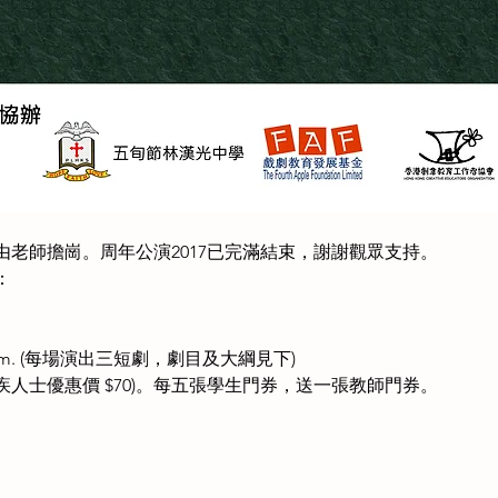
老師擔崗。周年公演2017已完滿結束，謝謝觀眾支持。
：
0 p.m. (每場演出三短劇，劇目及大綱見下)
殘疾人士優惠價 $70)。每五張學生門券，送一張教師門券。