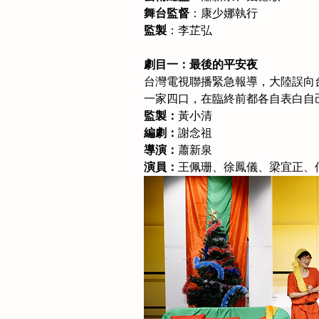
舞台監督
：康少娜執行
監製
：李芷弘
劇目一：最後的平安夜
台灣電視聯播緊急報導，大陸誤向
一家四口，在臨終前都各自表白自
監製：
黃小清
編劇：
謝念祖
導演：
蕭新泉
演員：
王佩珊、徐鳳儀、梁宜正、