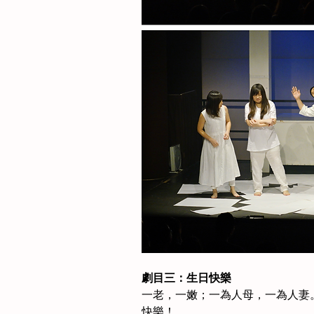
劇目三：生日快樂
一老，一嫩；一為人母，一為人妻
快樂！