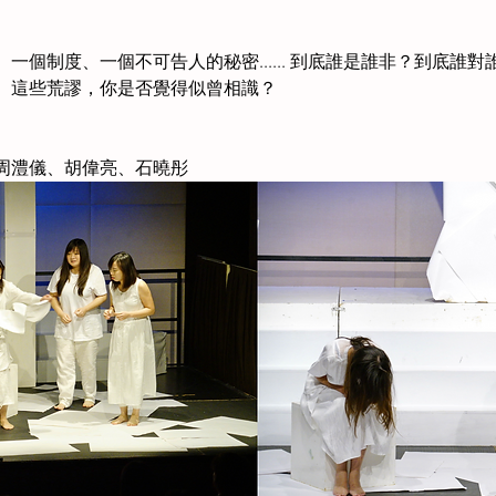
一個制度、一個不可告人的秘密...... 到底誰是誰非？到底誰
、這些荒謬，你是否覺得似曾相識？
周澧儀、胡偉亮、石曉彤