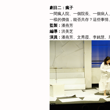
劇目二：瘋子
一間瘋人院、一個院長、一個病人、
一樣的價值，能否共存？這些事情
監製：
潘燕芳
編導：
洪美芝
演員：
潘燕芳、文秀霞、李銘慧、