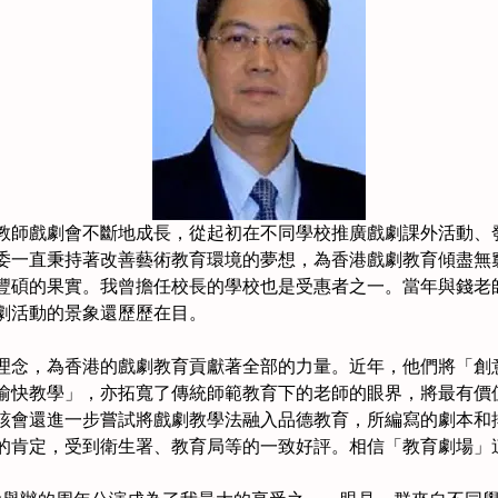
港教師戲劇會不斷地成長，從起初在不同學校推廣戲劇課外活動、
委一直秉持著改善藝術教育環境的夢想，為香港戲劇教育傾盡無
豐碩的果實。我曾擔任校長的學校也是受惠者之一。當年與錢老
劇活動的景象還歷歷在目。　　
理念，為香港的戲劇教育貢獻著全部的力量。近年，他們將「創
愉快教學」，亦拓寬了傳統師範教育下的老師的眼界，將最有價
該會還進一步嘗試將戲劇教學法融入品德教育，所編寫的劇本和
的肯定，受到衛生署、教育局等的一致好評。相信「教育劇場」