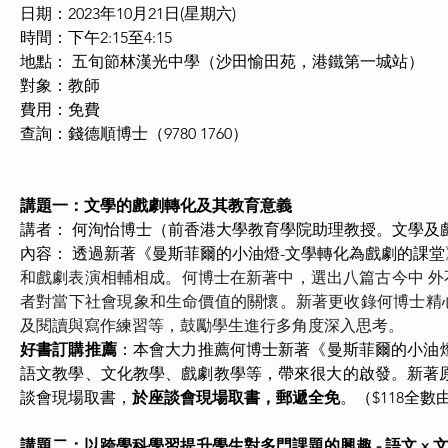
日期：2023年10月21日(星期六)
時間：下午2:15至4:15
地點： 五旬節林漢光中學（沙田愉田苑，港鐵第一城站）
對象：教師
費用：免費
查詢：錢德順博士（9780 1760）
講題一：文學的戲劇轉化及其教育意義
講者： 何洵怡博士（前香港大學教育學院助理教授。文學及
內容： 透過新著《曼斯菲爾的小油燈-文學轉化為戲劇的課堂
和戲劇表演相輔相成。何博士在新著中，選出八篇古今中 
者對當下社會現象和生命價值的關懷。新著更收錄何博士精
及閱讀與寫作練習等，鼓勵學生進行多角度深入思考。 
好書訂購推薦
：本會大力推薦何博士新著《曼斯菲爾的小油
語文教學、文化教學、戲劇教學等，帶來很大的啟發。新著原價
談會現場取書，
於座談會現場取書，郵遞全免
。（$118全
講題二：以跨學科學習提升學生對多門課題的興趣 - 語文 x 文化 x