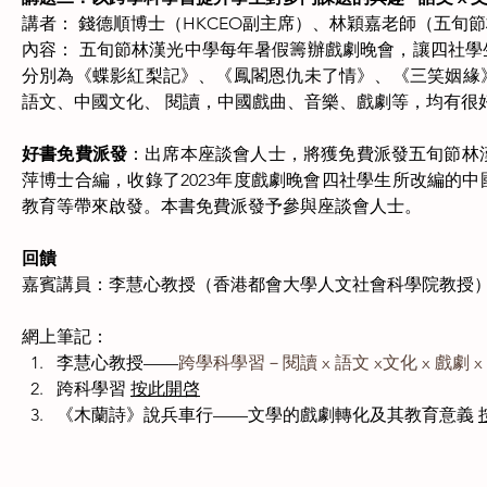
講者： 錢德順博士（HKCEO副主席）、林穎嘉老師（五旬
內容： 五旬節林漢光中學每年暑假籌辦戲劇晚會，讓四社學
分別為《蝶影紅梨記》、《鳳閣恩仇未了情》、《三笑姻緣
語文、中國文化、 閱讀，中國戲曲、音樂、戲劇等，均有很
好書免費派發
：出席本座談會人士，將獲免費派發五旬節林漢
萍博士合編，收錄了2023年度戲劇晚會四社學生所改編的
教育等帶來啟發。本書免費派發予參與座談會人士。
回饋
嘉賓講員：李慧心教授（香港都會大學人文社會科學院教授
網上筆記：
李慧心教授——
跨學科學習－閱讀 x 語文 x文化 x 戲劇 x
跨科學習 
按此開啓
《木蘭詩》說兵車行——文學的戲劇轉化及其教育意義 