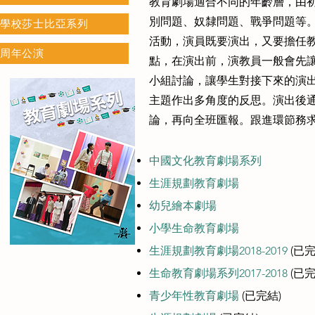
教育劇場適合不同的年齡層，由
別問題、奴隸問題、戰爭問題等
學校莎士比亞系列
活動，演員既要演出，又要擔任教師職
周年公演
點，在演出前，演教員一般會先
小組討論，讓學生對接下來的演
主題作出多角度的反思。演出後
論，再向全班匯報。跟進環節務
中國文化教育劇場系列
生涯規劃教育劇場
幼兒繪本劇場
小學生命教育劇場
生涯規劃教育劇場2018-2019
(已完
生命教育劇場系列2017-2018
(已完
青少年性教育劇場
(已完結)